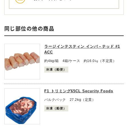
同じ部位の他の商品
ラージインテスティン インバ－テッド #1
ACC
約4kg/箱 4箱/ケース 約16.0㎏（不定貫）
冷凍（船便）
F1 トリミング65CL Security Foods
バルクパック 27.2kg（定貫）
冷凍（船便）