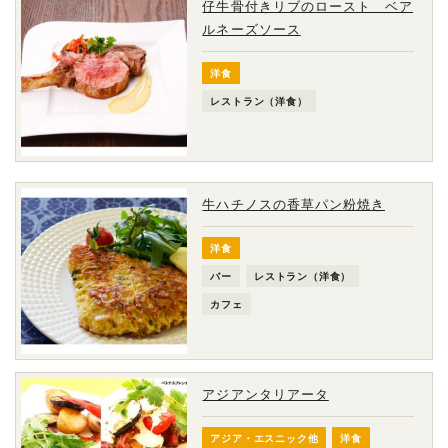
仔牛骨付きリブのロースト ベア
ルネーズソース
洋食
レストラン（洋食）
牛ハチノスの香草パン粉焼き
洋食
バー
レストラン（洋食）
カフェ
アジアンタリアータ
アジア・エスニック他
洋食