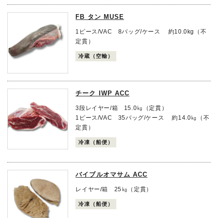
FB タン MUSE
1ピース/VAC 8バッグ/ケース 約10.0kg（不
定貫）
冷蔵（空輸）
チーク IWP ACC
3段レイヤー/箱 15.0㎏（定貫）
1ピース/VAC 35バッグ/ケース 約14.0㎏（不
定貫）
冷凍（船便）
バイブルオマサム ACC
レイヤー/箱 25㎏（定貫）
冷凍（船便）