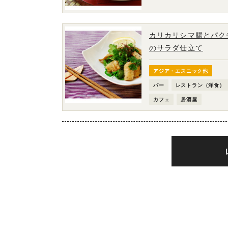
カリカリシマ腸とパク
のサラダ仕立て
アジア・エスニック他
バー
レストラン（洋食）
カフェ
居酒屋