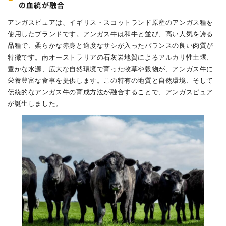
の血統が融合
アンガスピュアは、イギリス・スコットランド原産のアンガス種を
使用したブランドです。アンガス牛は和牛と並び、高い人気を誇る
品種で、柔らかな赤身と適度なサシが入ったバランスの良い肉質が
特徴です。南オーストラリアの石灰岩地質によるアルカリ性土壌、
豊かな水源、広大な自然環境で育った牧草や穀物が、アンガス牛に
栄養豊富な食事を提供します。この特有の地質と自然環境、そして
伝統的なアンガス牛の育成方法が融合することで、アンガスピュア
が誕生しました。