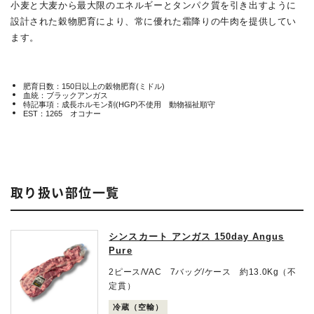
小麦と大麦から最大限のエネルギーとタンパク質を引き出すように
設計された穀物肥育により、常に優れた霜降りの牛肉を提供してい
ます。
肥育日数：150日以上の穀物肥育(ミドル)
血統：ブラックアンガス
特記事項：成長ホルモン剤(HGP)不使用 動物福祉順守
EST：1265 オコナー
取り扱い部位一覧
シンスカート アンガス 150day Angus
Pure
2ピース/VAC 7バッグ/ケース 約13.0Kg（不
定貫）
冷蔵（空輸）