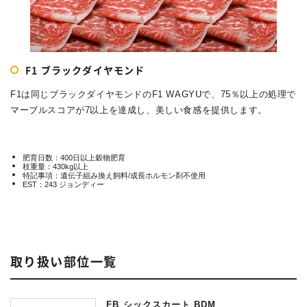
F1 ブラックダイヤモンド
F1は同じブラックダイヤモンドのF1 WAGYUで、75％以上の処理で
マーブルスコアが7以上を達成し、美しい食感を提供します。
肥育日数：400日以上穀物肥育
枝重量：430kg以上
特記事項：遺伝子組み換え飼料/成長ホルモン剤不使用
EST：243 ジョンディー
取り扱い部位一覧
FB シックスカート BDM